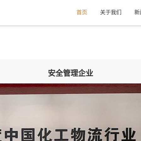
首页
关于我们
新
公司简介
公司动态
荣誉资质
行业动态
安全管理企业