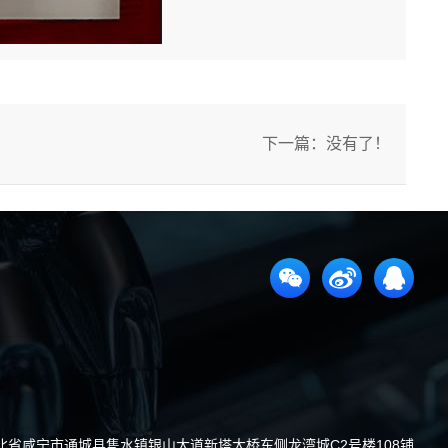
下一篇：没有了！
北省咸宁市通城县隽水镇银山大道新塔大桥东侧龙湾城C2号楼108铺